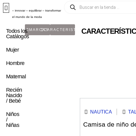
– innovar – equilibrar – transformar
el mundo de la moda
CARACTERÍSTICA
MARCAS
CARACTERISTICA
Todos los
Catálogos
Mujer
Hombre
Maternal
Recién
Nacido
/ Bebé
NAUTICA
TAL
Niños
/
Camisa de niño de 
Niñas