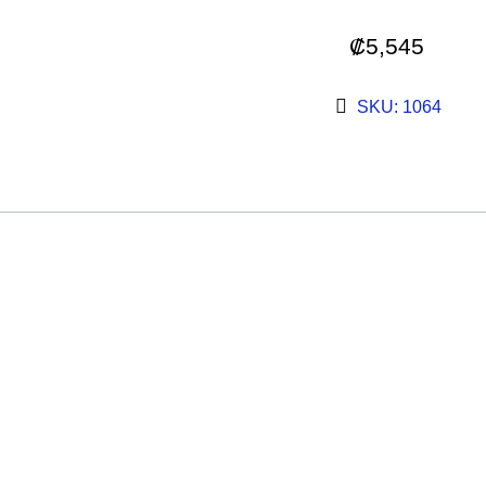
₡
5,545
SKU: 1064