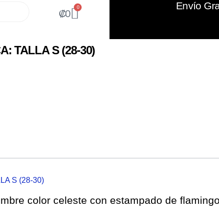
Envío Gra
0
₡
0
: TALLA S (28-30)
LA S (28-30)
ombre color celeste con estampado de flaming