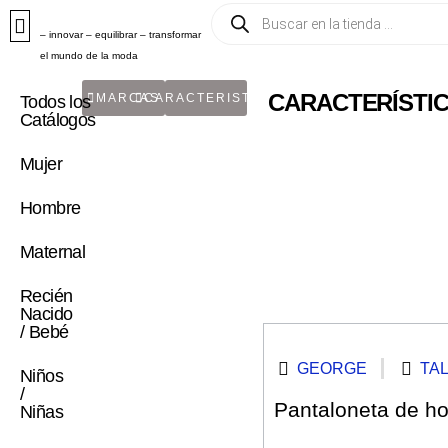
– innovar – equilibrar – transformar
el mundo de la moda
CARACTERÍSTICA
MARCAS
CARACTERISTICA
Todos los
Catálogos
Mujer
Hombre
Maternal
Recién
Nacido
/ Bebé
GEORGE
TAL
Niños
/
Pantaloneta de h
Niñas