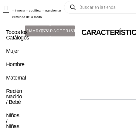
– innovar – equilibrar – transformar
el mundo de la moda
CARACTERÍSTICA
MARCAS
CARACTERISTICA
Todos los
Catálogos
Mujer
Hombre
Maternal
Recién
Nacido
/ Bebé
Niños
/
Niñas