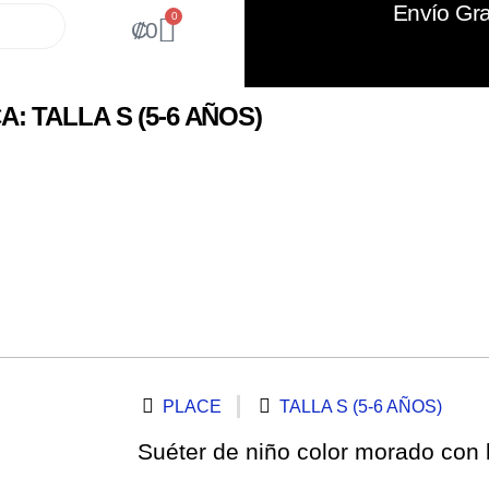
Envío Gra
0
₡
0
: TALLA S (5-6 AÑOS)
PLACE
TALLA S (5-6 AÑOS)
Suéter de niño color morado con 