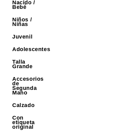
Nacido /
Bebé
Niños /
Niñas
Juvenil
Adolescentes
Talla
Grande
Accesorios
de
Segunda
Mano
Calzado
Con
etiqueta
original