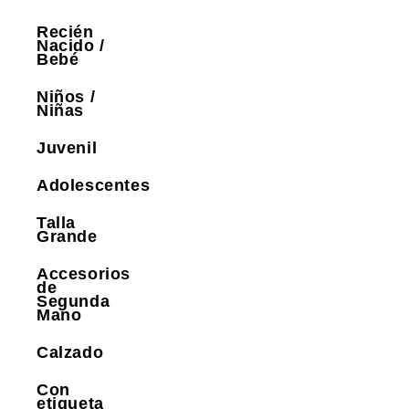
Recién
Nacido /
Bebé
Niños /
Niñas
Juvenil
Adolescentes
Talla
Grande
Accesorios
de
Segunda
Mano
Calzado
Con
etiqueta