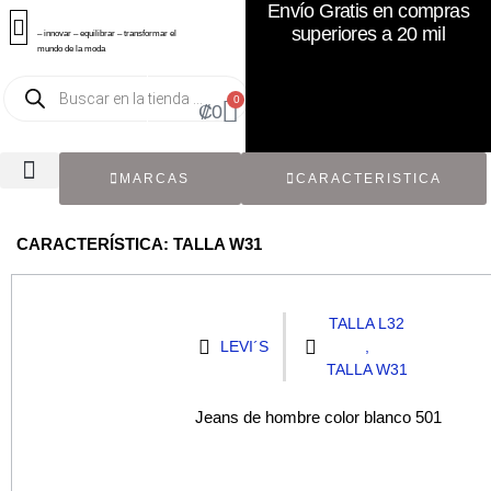
Envío Gratis en compras
superiores a 20 mil
– innovar – equilibrar – transformar el
mundo de la moda
0
₡
0
MARCAS
CARACTERISTICA
TODOS LOS CATÁLOGOS
RECIÉN NACIDO / BEBÉ
ACCESORIOS DE SEGUNDA MANO
CON ETIQUETA ORIGINAL
CARACTERÍSTICA: TALLA W31
TALLA L32
LEVI´S
,
TALLA W31
Jeans de hombre color blanco 501