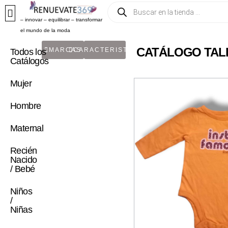
– innovar – equilibrar – transformar
el mundo de la moda
CATÁLOGO TALL
MARCAS
CARACTERISTICA
Todos los
Catálogos
Mujer
Hombre
Maternal
Recién
Nacido
/ Bebé
Niños
/
Niñas