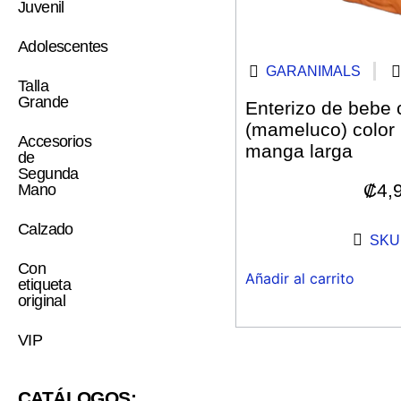
Juvenil
Adolescentes
GARANIMALS
Talla
Grande
Enterizo de bebe 
(mameluco) color
Accesorios
manga larga
de
Segunda
₡
4,
Mano
Calzado
SKU:
Con
Añadir al carrito
etiqueta
original
VIP
CATÁLOGOS: