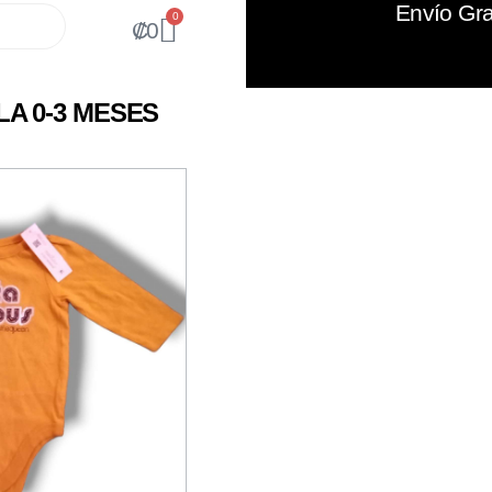
Envío Gra
0
₡
0
A 0-3 MESES