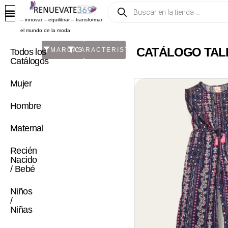
– innovar – equilibrar – transformar
el mundo de la moda
CATÁLOGO TALL
MARCAS
CARACTERISTICA
Todos los
Catálogos
Mujer
Hombre
Maternal
Recién
Nacido
/ Bebé
Niños
/
Niñas