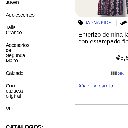
Juvenil
Adolescentes
JAPNA KIDS
Talla
Grande
Enterizo de niña l
con estampado fl
Accesorios
de
Segunda
₡
5,
Mano
Calzado
SKU:
Añadir al carrito
Con
etiqueta
original
VIP
CATÁLOGOS: