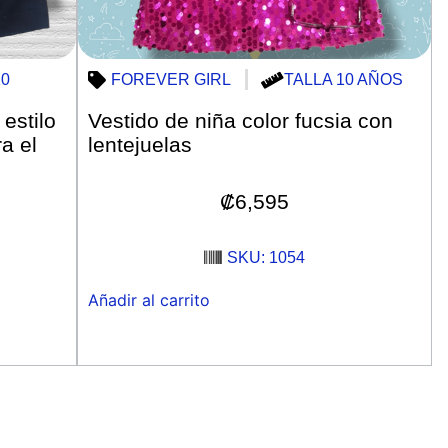
10
FOREVER GIRL
TALLA 10 AÑOS
estilo
Vestido de niña color fucsia con
a el
lentejuelas
₡
6,595
SKU: 1054
Añadir al carrito