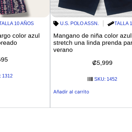
TALLA 10 AÑOS
U.S. POLO ASSN.
TALLA 
argo color azul
Mangano de niña color azul 
oreado
stretch una linda prenda par
verano
695
₡
5,999
 1312
SKU: 1452
Añadir al carrito