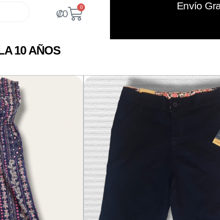
Envío Gra
0
₡
0
A 10 AÑOS