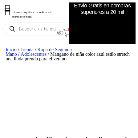
Envío Gratis en compras
superiores a 20 mil
– innovar – equilibrar – transformar el
mundo de la moda
0
₡
0
Inicio
/
Tienda
/
Ropa de Segunda
Mano
/
Adolescentes
/ Mangano de niña color azul estilo stretch
una linda prenda para el verano