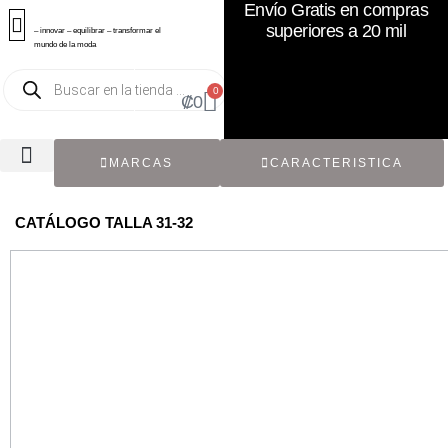
Envío Gratis en compras
superiores a 20 mil
– innovar – equilibrar – transformar el
mundo de la moda
0
₡
0
MARCAS
CARACTERISTICA
TODOS LOS CATÁLOGOS
RECIÉN NACIDO / BEBÉ
ACCESORIOS DE SEGUNDA MANO
CON ETIQUETA ORIGINAL
CATÁLOGO TALLA 31-32