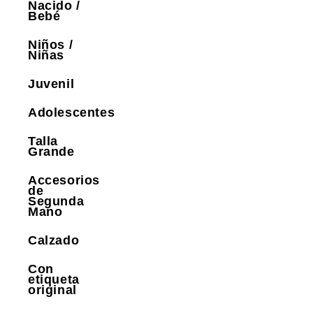
Nacido /
Bebé
Niños /
Niñas
Juvenil
Adolescentes
Talla
Grande
Accesorios
de
Segunda
Mano
Calzado
Con
etiqueta
original