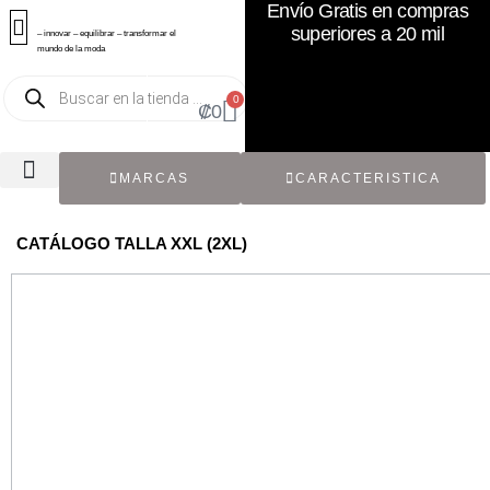
Envío Gratis en compras
superiores a 20 mil
– innovar – equilibrar – transformar el
mundo de la moda
0
₡
0
MARCAS
CARACTERISTICA
TODOS LOS CATÁLOGOS
RECIÉN NACIDO / BEBÉ
ACCESORIOS DE SEGUNDA MANO
CON ETIQUETA ORIGINAL
CATÁLOGO TALLA XXL (2XL)