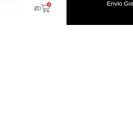
Envío Gra
0
₡
0