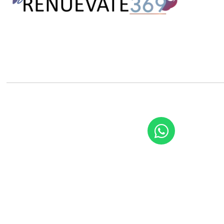
2026 Renuevate369.com. Todos los Derechos Reservados
A excepción de que se especifique lo contario, las prendas de vestir y 
Por Decreto Ejecutivo No. 42468-S: “Toda prenda de vestir catalogada co
RENUEVATE369.