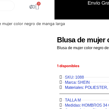
Envío Gra
0
₡
0
e mujer color negro de manga larga
Blusa de mujer 
Blusa de mujer color negro d
1 disponibles
SKU: 1088
Marca:
SHEIN
Materiales:
POLIESTER
,
TALLA M
Medidas:
HOMBROS 34