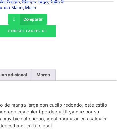
lor Negro
,
Manga larga
,
Talla M
gunda Mano
,
Mujer
Compartir
CONSÚLTANOS X
ión adicional
Marca
o de manga larga con cuello redondo, este estilo
arlo con cualquier tipo de outfit ya que por su
 muy bien al cuerpo, ideal para usar en cualquier
ebes tener en tu closet.