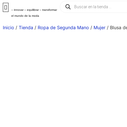
– innovar – equilibrar – transformar
el mundo de la moda
Inicio
/
Tienda
/
Ropa de Segunda Mano
/
Mujer
/ Blusa d