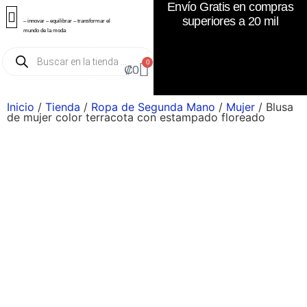
Envío Gratis en compras
superiores a 20 mil
– innovar – equilibrar – transformar el
mundo de la moda
0
₡
0
Inicio
/
Tienda
/
Ropa de Segunda Mano
/
Mujer
/ Blusa
de mujer color terracota con estampado floreado