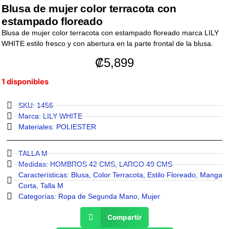
Blusa de mujer color terracota con
estampado floreado
Blusa de mujer color terracota con estampado floreado marca LILY
WHITE estilo fresco y con abertura en la parte frontal de la blusa.
₡
5,899
1 disponibles
SKU: 1456
Marca:
LILY WHITE
Materiales:
POLIESTER
TALLA M
Medidas:
HOMBROS 42 CMS
,
LARGO 49 CMS
Características:
Blusa
,
Color Terracota
,
Estilo Floreado
,
Manga
Corta
,
Talla M
Categorías:
Ropa de Segunda Mano
,
Mujer
Compartir