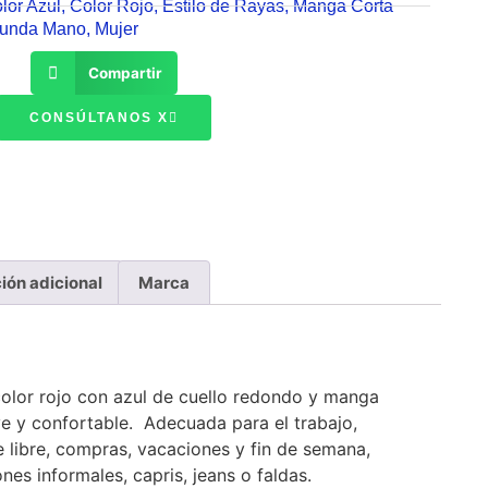
lor Azul
,
Color Rojo
,
Estilo de Rayas
,
Manga Corta
gunda Mano
,
Mujer
Compartir
CONSÚLTANOS X
ión adicional
Marca
color rojo con azul de cuello redondo y manga
ve y confortable. Adecuada para el trabajo,
re libre, compras, vacaciones y fin de semana,
es informales, capris, jeans o faldas.