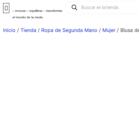
– innovar – equilibrar – transformar
el mundo de la moda
Inicio
/
Tienda
/
Ropa de Segunda Mano
/
Mujer
/ Blusa d