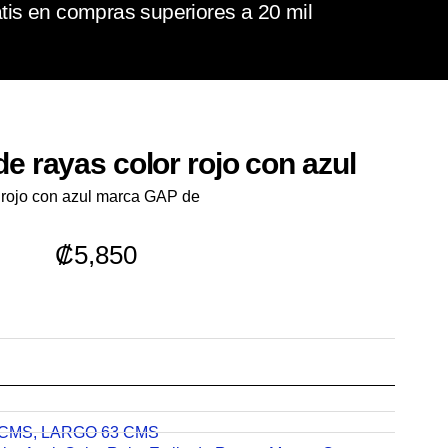
tis en compras superiores a 20 mil
e rayas color rojo con azul
r rojo con azul marca GAP de
₡
5,850
 CMS
,
LARGO 63 CMS