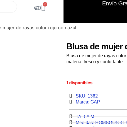
Envío Gra
0
₡
0
e mujer de rayas color rojo con azul
Blusa de mujer d
Blusa de mujer de rayas colo
material fresco y confortable.
1 disponibles
SKU: 1362
Marca:
GAP
TALLA M
Medidas:
HOMBROS 41