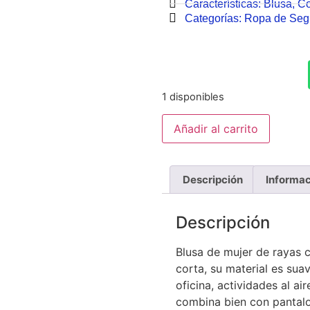
Características:
Blusa
,
Co
Categorías:
Ropa de Se
1 disponibles
Añadir al carrito
Descripción
Informac
Descripción
Blusa de mujer de rayas 
corta, su material es sua
oficina, actividades al ai
combina bien con pantalon