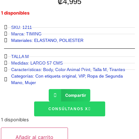
₡
4,995
1 disponibles
SKU: 1211
Marca:
TIMING
Materiales:
ELASTANO
,
POLIESTER
TALLA M
Medidas:
LARGO 57 CMS
Características:
Body
,
Color Animal Print
,
Talla M
,
Tirantes
Categorías:
Con etiqueta original
,
VIP
,
Ropa de Segunda
Mano
,
Mujer
Compartir
CONSÚLTANOS X
1 disponibles
Añadir al carrito