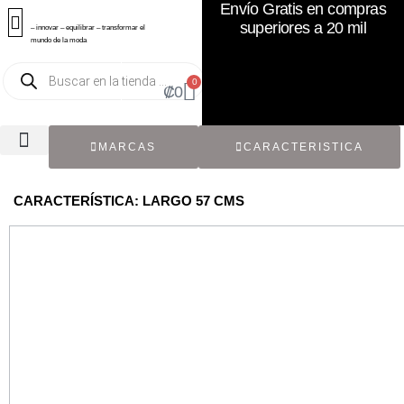
Envío Gratis en compras
superiores a 20 mil
– innovar – equilibrar – transformar el
mundo de la moda
0
₡
0
MARCAS
CARACTERISTICA
TODOS LOS CATÁLOGOS
RECIÉN NACIDO / BEBÉ
ACCESORIOS DE SEGUNDA MANO
CON ETIQUETA ORIGINAL
CARACTERÍSTICA: LARGO 57 CMS