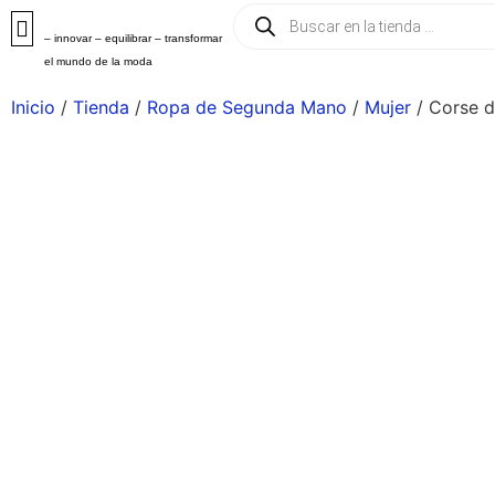
– innovar – equilibrar – transformar
el mundo de la moda
Inicio
/
Tienda
/
Ropa de Segunda Mano
/
Mujer
/ Corse d