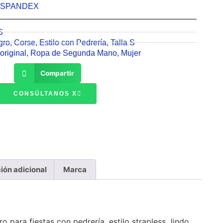
SPANDEX
S
gro
,
Corse
,
Estilo con Pedrería
,
Talla S
original
,
Ropa de Segunda Mano
,
Mujer
Compartir
CONSÚLTANOS X
ión adicional
Marca
o para fiestas con pedrería, estilo strapless lindo