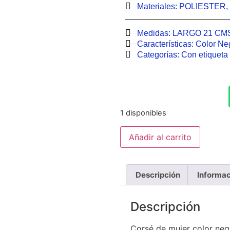
Materiales:
POLIESTER
,
Medidas:
LARGO 21 CM
Características:
Color Ne
Categorías:
Con etiqueta 
1 disponibles
Añadir al carrito
Descripción
Informac
Descripción
Corsé de mujer color negr