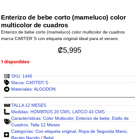
Enterizo de bebe corto (mameluco) color
multicolor de cuadros
Enterizo de bebe corto (mameluco) color multicolor de cuadros
marca CARTER´S con etiqueta original ideal para el verano
₡
5,995
1 disponibles
SKU: 1446
Marca:
CARTER´S
Materiales:
ALGODON
TALLA 12 MESES
Medidas:
HOMBROS 20 CMS
,
LARGO 43 CMS
Características:
Color Multicolor
,
Enterizo de bebe
,
Estilo de
Cuadros
,
Talla 12 Meses
Categorías:
Con etiqueta original
,
Ropa de Segunda Mano
,
Recién Nacido / Bebé