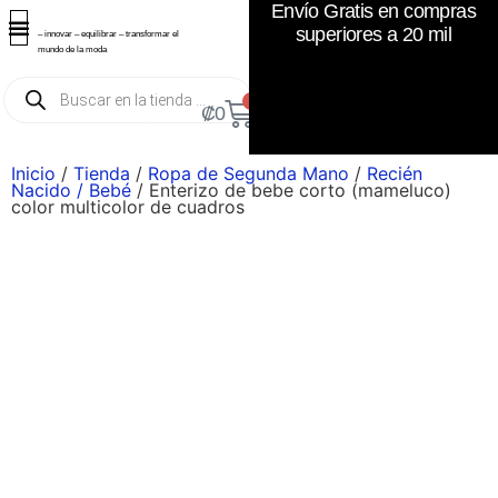
Envío Gratis en compras
superiores a 20 mil
– innovar – equilibrar – transformar el
mundo de la moda
0
₡
0
Inicio
/
Tienda
/
Ropa de Segunda Mano
/
Recién
Nacido / Bebé
/ Enterizo de bebe corto (mameluco)
color multicolor de cuadros