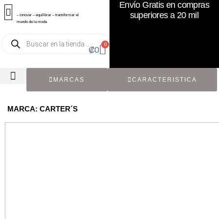
Envío Gratis en compras
superiores a 20 mil
– innovar – equilibrar – transformar el
mundo de la moda
0
₡
0
MARCAS
CARACTERISTICA
TODOS LOS CATÁLOGOS
RECIÉN NACIDO / BEBÉ
ACCESORIOS DE SEGUNDA MANO
CON ETIQUETA ORIGINAL
MARCA: CARTER´S