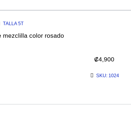
TALLA 5T
 mezclilla color rosado
₡
4,900
SKU: 1024