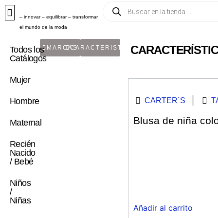
– innovar – equilibrar – transformar
el mundo de la moda
CARACTERÍSTIC
MARCAS
CARACTERISTICA
Todos los
Catálogos
Mujer
CARTER´S
T
Hombre
Blusa de niña col
Maternal
Recién
Nacido
/ Bebé
Niños
/
Niñas
Añadir al carrito