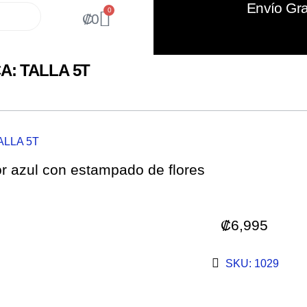
Envío Gra
0
₡
0
A: TALLA 5T
ALLA 5T
or azul con estampado de flores
₡
6,995
SKU: 1029