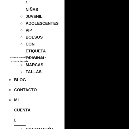
/
NIÑAS
JUVENIL
ADOLESCENTES
VIP
BOLSOS
CON
ETIQUETA
ORIGINAL
– innovar – equilibrar – transformar el
mundo de la moda
MARCAS
TALLAS
BLOG
CONTACTO
MI
CUENTA