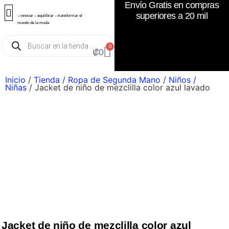
Envío Gratis en compras
superiores a 20 mil
– innovar – equilibrar – transformar el
mundo de la moda
0
₡
0
Inicio
/
Tienda
/
Ropa de Segunda Mano
/
Niños /
Niñas
/ Jacket de niño de mezclilla color azul lavado
Jacket de niño de mezclilla color azul