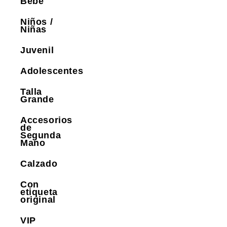
Bebé
Niños /
Niñas
Juvenil
Adolescentes
Talla
Grande
Accesorios
de
Segunda
Mano
Calzado
Con
etiqueta
original
VIP