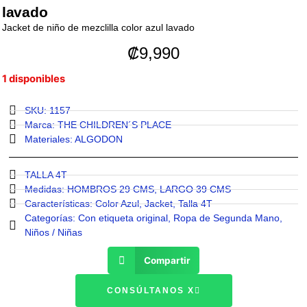
lavado
Jacket de niño de mezclilla color azul lavado
₡
9,990
1 disponibles
SKU: 1157
Marca:
THE CHILDREN´S PLACE
Materiales:
ALGODON
TALLA 4T
Medidas:
HOMBROS 29 CMS
,
LARGO 39 CMS
Características:
Color Azul
,
Jacket
,
Talla 4T
Categorías:
Con etiqueta original
,
Ropa de Segunda Mano
,
Niños / Niñas
Compartir
CONSÚLTANOS X