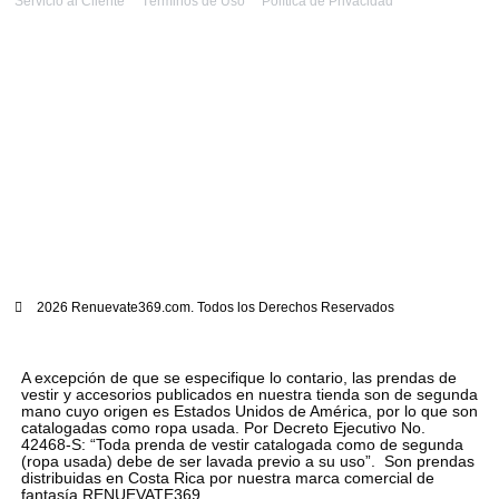
Servicio al Cliente
Términos de Uso
Política de Privacidad
2026 Renuevate369.com. Todos los Derechos Reservados
A excepción de que se especifique lo contario, las prendas de
vestir y accesorios publicados en nuestra tienda son de segunda
mano cuyo origen es Estados Unidos de América, por lo que son
catalogadas como ropa usada. Por Decreto Ejecutivo No.
42468-S: “Toda prenda de vestir catalogada como de segunda
(ropa usada) debe de ser lavada previo a su uso”. Son prendas
distribuidas en Costa Rica por nuestra marca comercial de
fantasía RENUEVATE369.