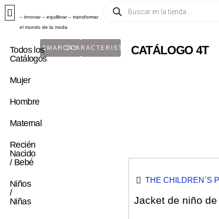
– innovar – equilibrar – transformar
el mundo de la moda
CATÁLOGO 4T
MARCAS
CARACTERISTICA
Todos los
Catálogos
Mujer
Hombre
Maternal
Recién
Nacido
/ Bebé
THE CHILDREN´S 
Niños
/
Jacket de niño de 
Niñas