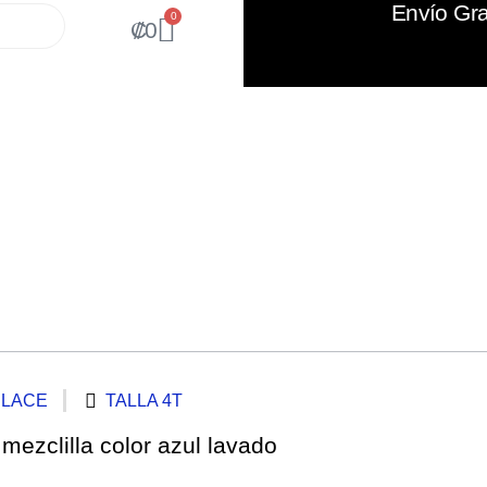
Envío Gra
0
₡
0
PLACE
TALLA 4T
mezclilla color azul lavado