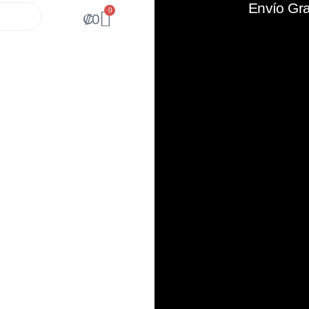
Envío Gra
0
₡
0