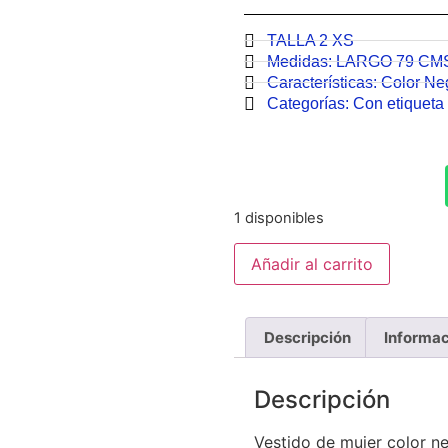
TALLA 2 XS
Medidas:
LARGO 79 CM
Características:
Color Ne
Categorías:
Con etiqueta 
1 disponibles
Añadir al carrito
Descripción
Informac
Descripción
Vestido de mujer color ne