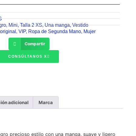
S
gro
,
Mini
,
Talla 2 XS
,
Una manga
,
Vestido
original
,
VIP
,
Ropa de Segunda Mano
,
Mujer
Compartir
CONSÚLTANOS X
ión adicional
Marca
gro precioso estilo con una manga, suave y ligero