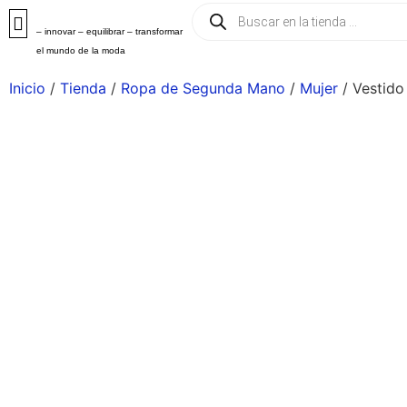
– innovar – equilibrar – transformar
el mundo de la moda
Inicio
/
Tienda
/
Ropa de Segunda Mano
/
Mujer
/ Vestido