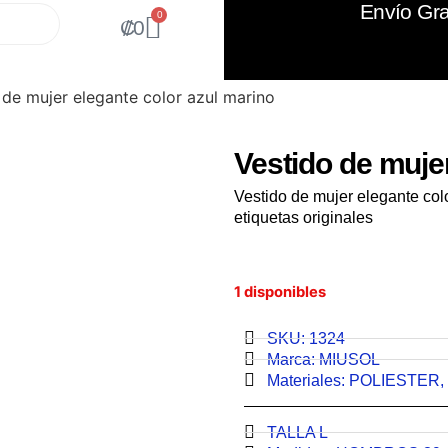
Envío Gra
0
₡
0
 de mujer elegante color azul marino
Vestido de muje
Vestido de mujer elegante co
etiquetas originales
1 disponibles
SKU: 1324
Marca:
MIUSOL
Materiales:
POLIESTER
,
TALLA L