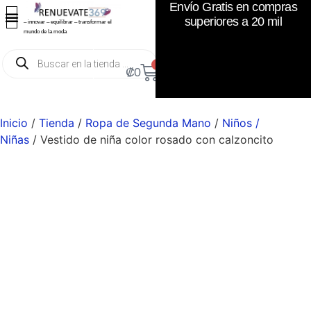
Envío Gratis en compras
superiores a 20 mil
– innovar – equilibrar – transformar el
mundo de la moda
0
₡
0
Inicio
/
Tienda
/
Ropa de Segunda Mano
/
Niños /
Niñas
/ Vestido de niña color rosado con calzoncito