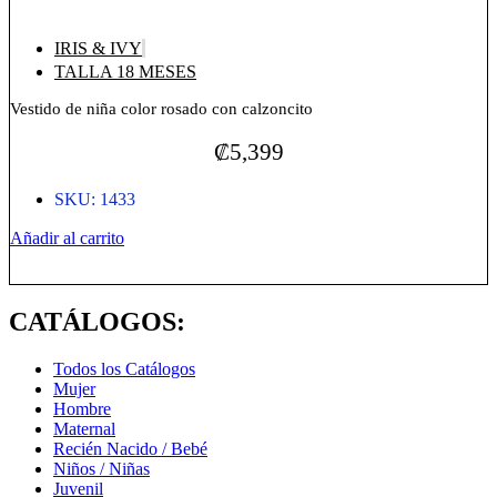
IRIS & IVY
TALLA 18 MESES
Vestido de niña color rosado con calzoncito
₡
5,399
SKU: 1433
Vestido
Añadir al carrito
de
niña
color
CATÁLOGOS:
rosado
con
calzoncito
Todos los Catálogos
cantidad
Mujer
Hombre
Maternal
Recién Nacido / Bebé
Niños / Niñas
Juvenil