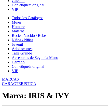
Calzado
Con etiqueta original
VIP
Todos los Catálogos
Mujer
Hombre
Maternal
Recién Nacido / Bebé
Niños / Niñas
Juvenil
Adolescentes
Talla Grande
Accesorios de Segunda Mano
Calzado
Con etiqueta original
VIP
MARCAS
CARACTERISTICA
Marca: IRIS & IVY