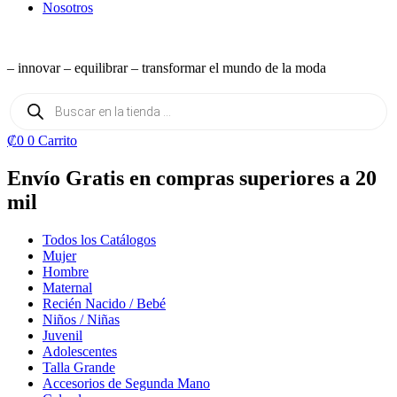
Nosotros
– innovar – equilibrar – transformar el mundo de la moda
Búsqueda
de
productos
₡
0
0
Carrito
Envío Gratis en compras superiores a 20
mil
Todos los Catálogos
Mujer
Hombre
Maternal
Recién Nacido / Bebé
Niños / Niñas
Juvenil
Adolescentes
Talla Grande
Accesorios de Segunda Mano