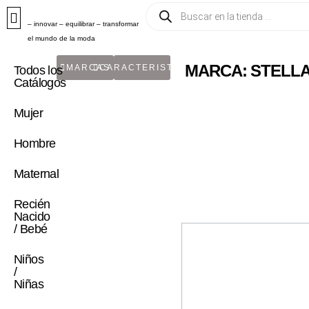
– innovar – equilibrar – transformar
el mundo de la moda
MARCA: STELL
MARCAS
CARACTERISTICA
Todos los
Catálogos
Mujer
Hombre
Maternal
Recién
Nacido
/ Bebé
Niños
/
Niñas