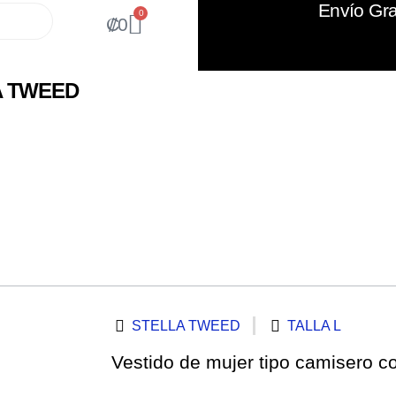
Envío Gra
0
₡
0
A TWEED
STELLA TWEED
TALLA L
Vestido de mujer tipo camisero co