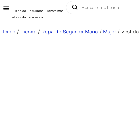
– innovar – equilibrar – transformar
el mundo de la moda
Inicio
/
Tienda
/
Ropa de Segunda Mano
/
Mujer
/ Vestido