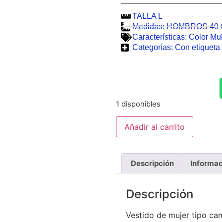
TALLA L
Medidas:
HOMBROS 40
Características:
Color Mul
Categorías:
Con etiqueta 
1 disponibles
Añadir al carrito
Descripción
Informac
Descripción
Vestido de mujer tipo ca