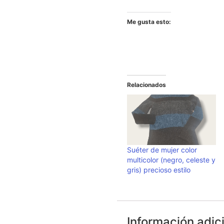
Me gusta esto:
Relacionados
Suéter de mujer color
multicolor (negro, celeste y
gris) precioso estilo
Información adic