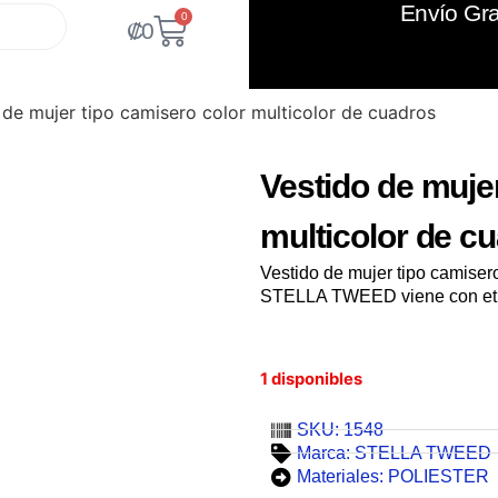
Envío Gra
0
₡
0
 de mujer tipo camisero color multicolor de cuadros
Vestido de muje
multicolor de c
Vestido de mujer tipo camiser
STELLA TWEED viene con etiq
1 disponibles
SKU: 1548
Marca:
STELLA TWEED
Materiales:
POLIESTER