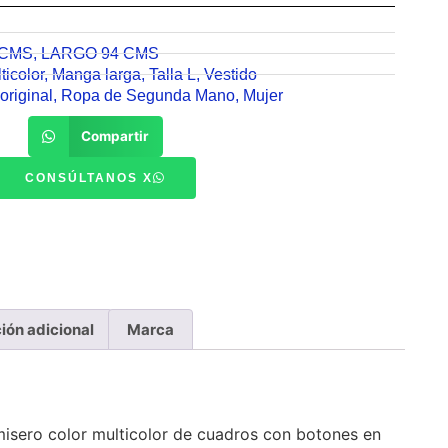
 CMS
,
LARGO 94 CMS
ticolor
,
Manga larga
,
Talla L
,
Vestido
original
,
Ropa de Segunda Mano
,
Mujer
Compartir
CONSÚLTANOS X
ión adicional
Marca
misero color multicolor de cuadros con botones en