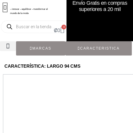
Envío Gratis en compras
superiores a 20 mil
– innovar – equilibrar – transformar el
mundo de la moda
0
₡
0
MARCAS
CARACTERISTICA
TODOS LOS CATÁLOGOS
RECIÉN NACIDO / BEBÉ
ACCESORIOS DE SEGUNDA MANO
CON ETIQUETA ORIGINAL
CARACTERÍSTICA: LARGO 94 CMS