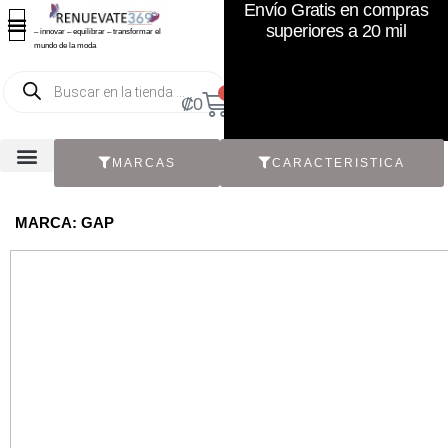
Envío Gratis en compras
superiores a 20 mil
– innovar – equilibrar – transformar el
mundo de la moda
0
₡
0
MARCAS
CARACTERISTICA
TODOS LOS CATÁLOGOS
RECIÉN NACIDO / BEBÉ
ACCESORIOS DE SEGUNDA MANO
CON ETIQUETA ORIGINAL
MARCA: GAP