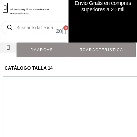
Envío Gratis en compras
superiores a 20 mil
– innovar – equilibrar – transformar el
mundo de la moda
0
₡
0
MARCAS
CARACTERISTICA
TODOS LOS CATÁLOGOS
RECIÉN NACIDO / BEBÉ
ACCESORIOS DE SEGUNDA MANO
CON ETIQUETA ORIGINAL
CATÁLOGO TALLA 14