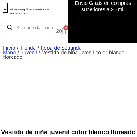
Envío Gratis en compras
superiores a 20 mil
– innovar – equilibrar – transformar el
mundo de la moda
0
₡
0
Inicio
/
Tienda
/
Ropa de Segunda
Mano
/
Juvenil
/ Vestido de niña juvenil color blanco
floreado
Vestido de niña juvenil color blanco floreado