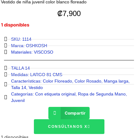
Vestido de niña juvenil color blanco floreado
₡
7,900
1 disponibles
SKU: 1114
Marca:
OSHKOSH
Materiales:
VISCOSO
TALLA 14
Medidas:
LARGO 81 CMS
Características:
Color Floreado
,
Color Rosado
,
Manga larga
,
Talla 14
,
Vestido
Categorías:
Con etiqueta original
,
Ropa de Segunda Mano
,
Juvenil
Compartir
CONSÚLTANOS X
1 disponibles