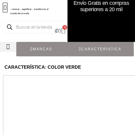
Envío Gratis en compras
superiores a 20 mil
– innovar – equilibrar – transformar el
mundo de la moda
0
₡
0
MARCAS
CARACTERISTICA
TODOS LOS CATÁLOGOS
RECIÉN NACIDO / BEBÉ
ACCESORIOS DE SEGUNDA MANO
CON ETIQUETA ORIGINAL
CARACTERÍSTICA: COLOR VERDE